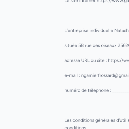
Le site Internet
https://www.gar
L'entreprise individuelle
Natas
située
5B rue des oiseaux 2562
adresse URL du site :
https://ww
e-mail :
ngarnierfrossard@gmai
numéro de téléphone :
________
Les conditions générales d'utili
conditions.