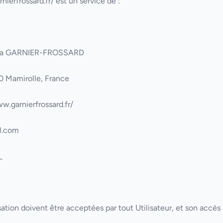
nierfrossard.fr/
est un service de :
ha GARNIER-FROSSARD
0 Mamirolle, France
w.garnierfrossard.fr/
l.com
_
sation doivent être acceptées par tout Utilisateur, et son accès