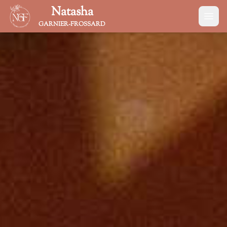
Natasha
GARNIER-FROSSARD